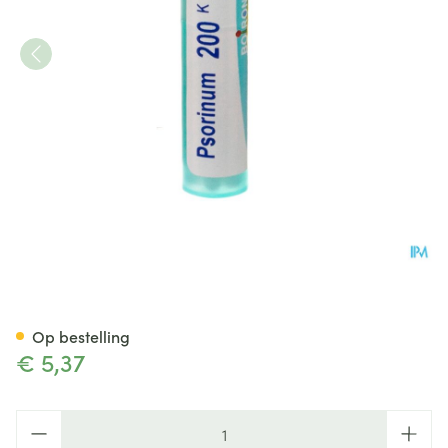
Psorinum 200k Gr 4g Boiron
Op bestelling
€ 5,37
Aantal