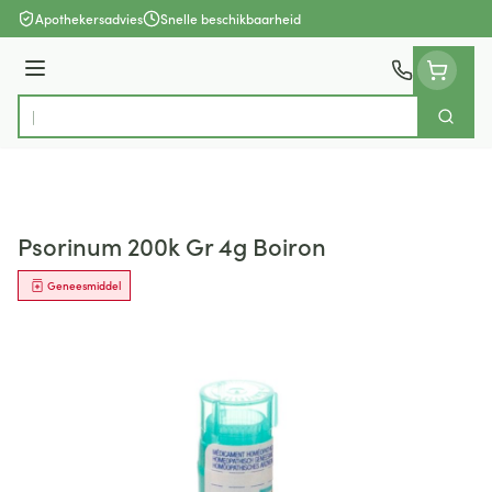
Ga naar de inhoud
Apothekersadvies
Snelle beschikbaarheid
Menu
Zoek
Product, merk, categorie...
Psorinum 200k Gr 4g Boiron
Geneesmiddel