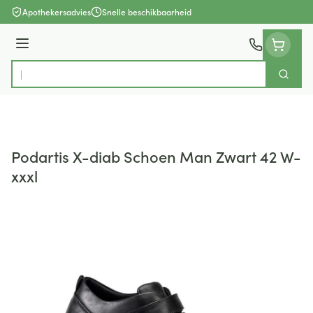
Ga naar de inhoud
Apothekersadvies
Snelle beschikbaarheid
Menu
Zoek
Product, merk, categorie...
Podartis X-diab Schoen Man Zwart 42 W-
xxxl