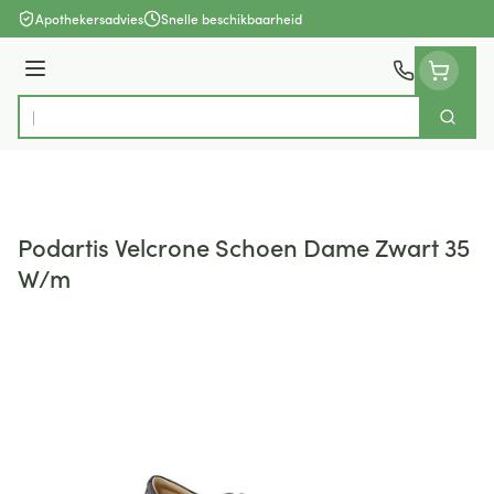
Ga naar de inhoud
Apothekersadvies
Snelle beschikbaarheid
Menu
Zoek
Product, merk, categorie...
Podartis Velcrone Schoen Dame Zwart 35
W/m