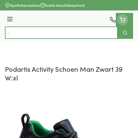
Ga naar de inhoud
Apothekersadvies
Snelle beschikbaarheid
Menu
Zoek
Product, merk, categorie...
Podartis Activity Schoen Man Zwart 39
W:xl