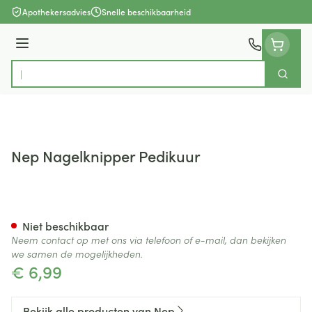
Ga naar de inhoud
Apothekersadvies
Snelle beschikbaarheid
Menu
Zoek
Product, merk, categorie...
Nep Nagelknipper Pedikuur
Nep Nagelknipper Pedikuur
Niet beschikbaar
Neem contact op met ons via telefoon of e-mail, dan bekijken
we samen de mogelijkheden.
€ 6,99
Bekijk alle producten van Nep