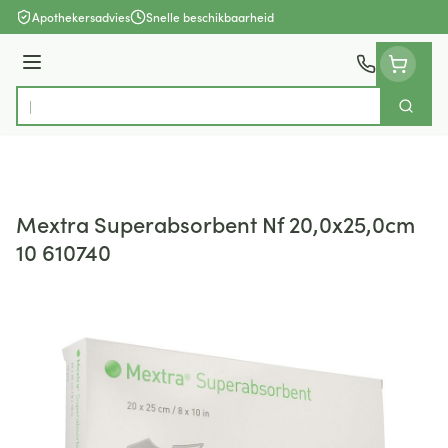
Ga naar de inhoud
Apothekersadvies
Snelle beschikbaarheid
Menu
Zoek
Product, merk, categorie...
Mextra Superabsorbent Nf 20,0x25,0cm
10 610740