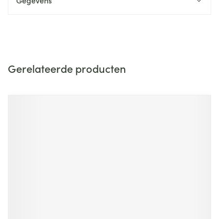
Gegevens
Gerelateerde producten
Navigeren door de elementen van de carrousel is mogelijk m
Druk om carrousel over te slaan
Druk op om naar carrouselnavigatie te gaan