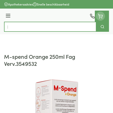
Ga naar de inhoud
Apothekersadvies
Snelle beschikbaarheid
Menu
Zoek
Product, merk, categorie...
M-spend Orange 250ml Fag
Verv.3549532