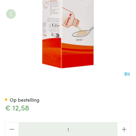
M-spend Orange 250ml Fag V
Op bestelling
€ 12,58
Aantal