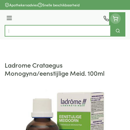
Ga naar de inhoud
Apothekersadvies
Snelle beschikbaarheid
Menu
Zoek
Product, merk, categorie...
Ladrome Crataegus
Monogyna/eenstijlige Meid. 100ml