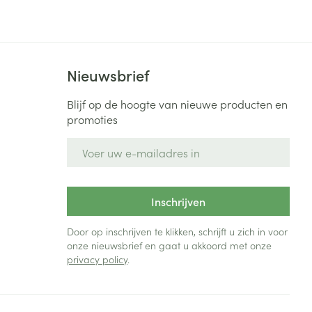
Bed
ng zon
Doorliggen - decubitis
Toon meer
ie
Urinewegen
Nieuwsbrief
id, spanning
Stoppen met roken
Blijf op de hoogte van nieuwe producten en
promoties
 en intieme
Gezichtsreiniging -
ontschminken
n Orthopedie
Instrumenten
E-mail adres
sche
n anticonceptie
Reinigingsmelk, - crème, -
Anti tumor middelen
olie en gel
jn
Inschrijven
Tonic - lotion
zorging
Anesthesie
Micellair water
Door op inschrijven te klikken, schrijft u zich in voor
onze nieuwsbrief en gaat u akkoord met onze
Specifiek voor de ogen
privacy policy
.
t
ie
Diverse geneesmiddelen
Toon meer