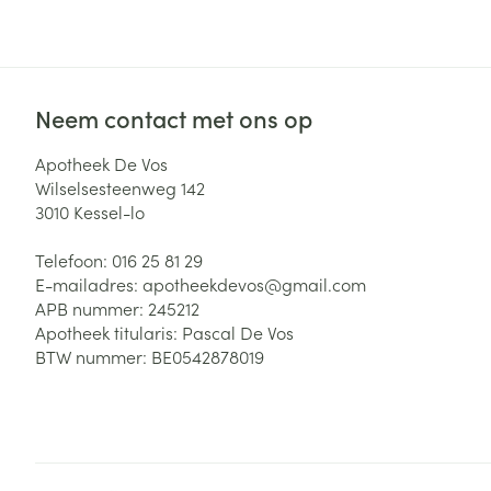
Zuurstof
Eelt
Eksteroog - lik
Ademhalingsste
Toon meer
Neem contact met ons op
Spieren en gew
Apotheek De Vos
Wilselsesteenweg 142
Specifiek voor
3010
Kessel-lo
Naalden en spu
Lichaamsverzo
Telefoon:
016 25 81 29
Infecties
Spuiten
Deodorant
E-mailadres:
apotheekdevos@
gmail.com
Oplossing voor 
APB nummer:
245212
Gezichtsverzor
Apotheek titularis:
Pascal De Vos
Naalden
Luizen
BTW nummer:
BE0542878019
Naalden voor i
pennaalden
Diagnostica
Toon meer