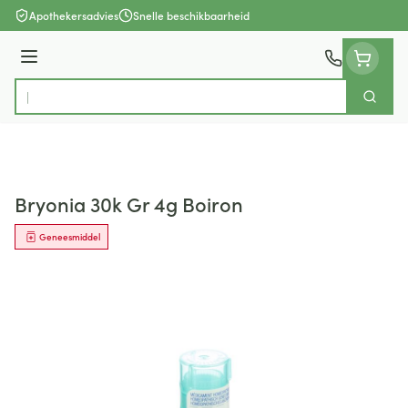
Ga naar de inhoud
Apothekersadvies
Snelle beschikbaarheid
Menu
Zoek
Product, merk, categorie...
Bryonia 30k Gr 4g Boiron
Geneesmiddel