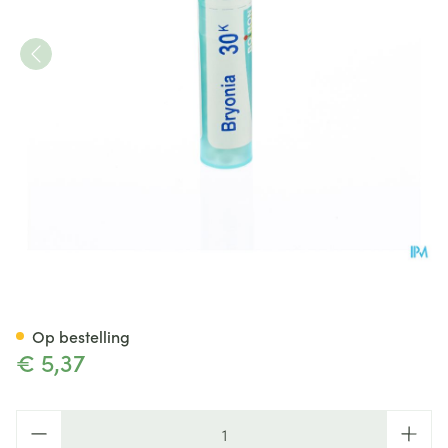
Bryonia 30k Gr 4g Boiron
Op bestelling
€ 5,37
Aantal