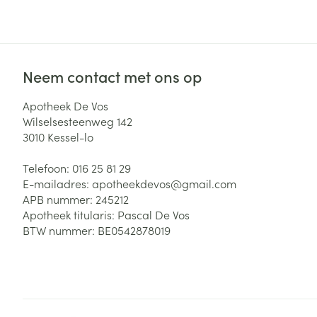
Zuurstof
Eelt
Eksteroog - lik
Ademhalingsste
Toon meer
Neem contact met ons op
Spieren en gew
Apotheek De Vos
Wilselsesteenweg 142
Specifiek voor
3010
Kessel-lo
Naalden en spu
Lichaamsverzo
Telefoon:
016 25 81 29
Infecties
Spuiten
Deodorant
E-mailadres:
apotheekdevos@
gmail.com
Oplossing voor 
APB nummer:
245212
Gezichtsverzor
Apotheek titularis:
Pascal De Vos
Naalden
Luizen
BTW nummer:
BE0542878019
Naalden voor i
pennaalden
Diagnostica
Toon meer