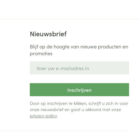
Bed
ng zon
Doorliggen - decubitis
Toon meer
ie
Urinewegen
Nieuwsbrief
id, spanning
Stoppen met roken
Blijf op de hoogte van nieuwe producten en
promoties
 en intieme
Gezichtsreiniging -
ontschminken
n Orthopedie
Instrumenten
E-mail adres
sche
n anticonceptie
Reinigingsmelk, - crème, -
Anti tumor middelen
olie en gel
jn
Inschrijven
Tonic - lotion
zorging
Anesthesie
Micellair water
Door op inschrijven te klikken, schrijft u zich in voor
onze nieuwsbrief en gaat u akkoord met onze
Specifiek voor de ogen
privacy policy
.
t
ie
Diverse geneesmiddelen
Toon meer