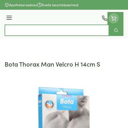
Ga naar de inhoud
Apothekersadvies
Snelle beschikbaarheid
Menu
Zoek
Product, merk, categorie...
Bota Thorax Man Velcro H 14cm S