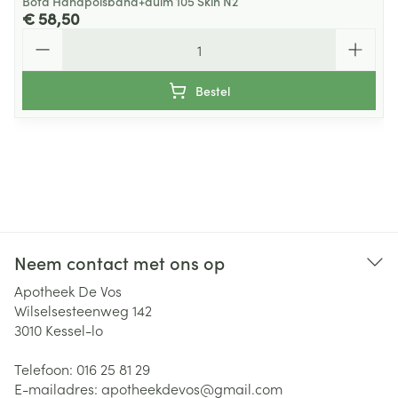
Bota Handpolsband+duim 105 Skin N2
€ 58,50
Aantal
Bestel
Neem contact met ons op
Apotheek De Vos
Wilselsesteenweg 142
3010
Kessel-lo
Telefoon:
016 25 81 29
E-mailadres:
apotheekdevos@
gmail.com