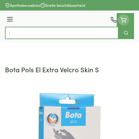
Ga naar de inhoud
Apothekersadvies
Snelle beschikbaarheid
Menu
Zoek
Product, merk, categorie...
Bota Pols El Extra Velcro Skin S