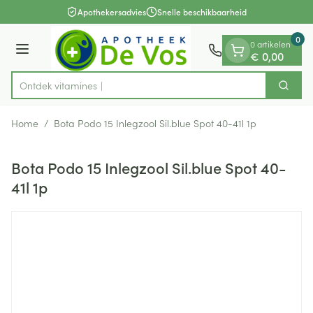
Dia 1 van 1
Ga naar de inhoud
Apothekersadvies
Snelle beschikbaarheid
0
0 artikelen
Menu
€ 0,00
Ontdek vit
Zoek
Product, merk, categorie...
Home
/
Bota Podo 15 Inlegzool Sil.blue Spot 40-41l 1p
Bota Podo 15 Inlegzool Sil.blue Spot 40-
41l 1p