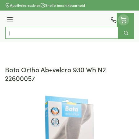
Ga naar de inhoud
Apothekersadvies
Snelle beschikbaarheid
Menu
Zoek
Product, merk, categorie...
Bota Ortho Ab+velcro 930 Wh N2
22600057