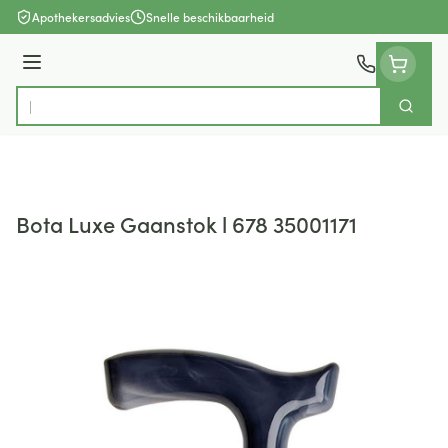
Ga naar de inhoud
Apothekersadvies
Snelle beschikbaarheid
Menu
Zoek
Product, merk, categorie...
Bota Luxe Gaanstok l 678 35001171