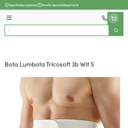
Ga naar de inhoud
Apothekersadvies
Snelle beschikbaarheid
Menu
Zoek
Product, merk, categorie...
Bota Lumbota Tricosoft 3b Wit S