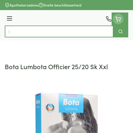
Ga naar de inhoud
Apothekersadvies
Snelle beschikbaarheid
Menu
Zoek
Product, merk, categorie...
Bota Lumbota Officier 25/20 Sk Xxl