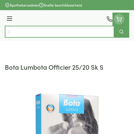
Ga naar de inhoud
Apothekersadvies
Snelle beschikbaarheid
Menu
Zoek
Product, merk, categorie...
Bota Lumbota Officier 25/20 Sk S