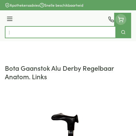
Ga naar de inhoud
Apothekersadvies
Snelle beschikbaarheid
Menu
Zoek
Product, merk, categorie...
Bota Gaanstok Alu Derby Regelbaar
Anatom. Links