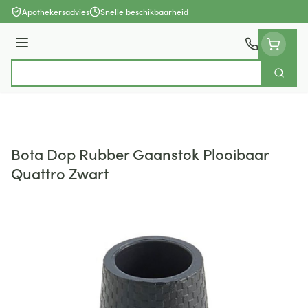
Ga naar de inhoud
Apothekersadvies
Snelle beschikbaarheid
Menu
Zoek
Product, merk, categorie...
Bota Dop Rubber Gaanstok Plooibaar
Quattro Zwart