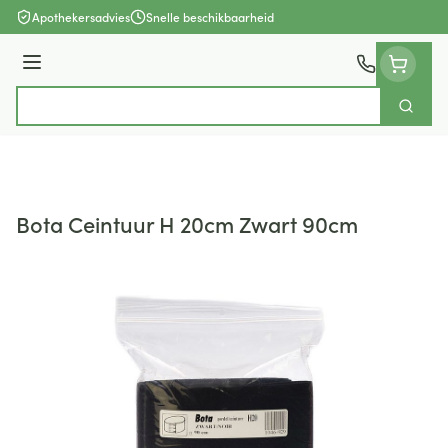
Ga naar de inhoud
Apothekersadvies
Snelle beschikbaarheid
Menu
Zoek
Product, merk, categorie...
Bota Ceintuur H 20cm Zwart 90cm