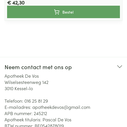
€ 42,30
Bestel
Neem contact met ons op
Apotheek De Vos
Wilselsesteenweg 142
3010
Kessel-lo
Telefoon:
016 25 81 29
E-mailadres:
apotheekdevos@
gmail.com
APB nummer:
245212
Apotheek titularis:
Pascal De Vos
BTW nummer:
BE0542878019