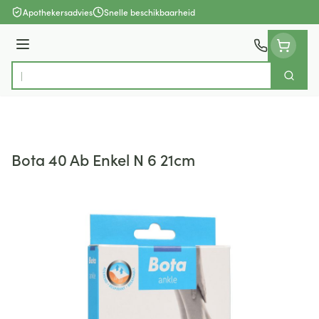
Ga naar de inhoud
Apothekersadvies
Snelle beschikbaarheid
Menu
Zoek
Product, merk, categorie...
Bota 40 Ab Enkel N 6 21cm