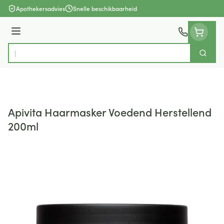
Ga naar de inhoud
Apothekersadvies
Snelle beschikbaarheid
Menu
Zoek
Product, merk, categorie...
Apivita Haarmasker Voedend Herstellend
200ml