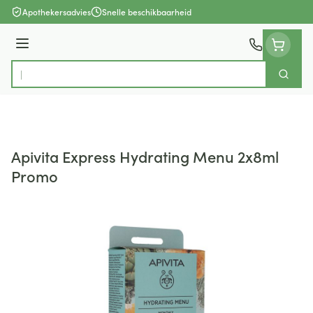
Ga naar de inhoud
Apothekersadvies
Snelle beschikbaarheid
Menu
Zoek
Product, merk, categorie...
Apivita Express Hydrating Menu 2x8ml
Promo