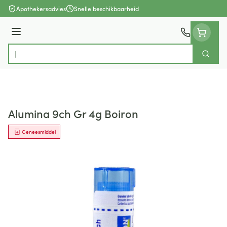
Ga naar de inhoud
Apothekersadvies
Snelle beschikbaarheid
Menu
Zoek
Product, merk, categorie...
Alumina 9ch Gr 4g Boiron
Geneesmiddel