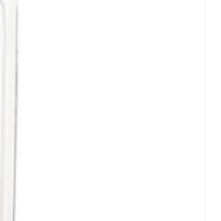
rende
Parfums en
geurproducten
CBD