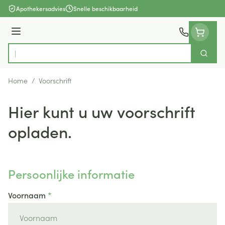
Ga naar de inhoud
Apothekersadvies
Snelle beschikbaarheid
Menu
Zoek
Product, merk, categorie...
Home
/
Voorschrift
Hier kunt u uw voorschrift
opladen.
Persoonlijke informatie
Voornaam