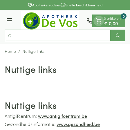
Dia 1 van 1
Ga naar de inhoud
Apothekersadvies
Snelle beschikbaarheid
0
0 artikelen
Menu
€ 0,00
Zoek
Product, merk, categorie...
Home
/
Nuttige links
Nuttige links
Nuttige links
Antigifcentrum:
www.antigifcentrum.be
Gezondheidsinformatie:
www.gezondheid.be