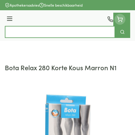
Ga naar de inhoud
Apothekersadvies
Snelle beschikbaarheid
Menu
Zoek
Product, merk, categorie...
Bota Relax 280 Korte Kous Marron N1