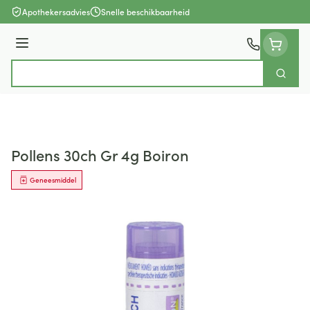
Ga naar de inhoud
Apothekersadvies
Snelle beschikbaarheid
Menu
Zoek
Product, merk, categorie...
Pollens 30ch Gr 4g Boiron
Geneesmiddel