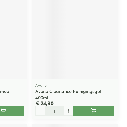
Avene
omed
Avene Cleanance Reinigingsgel
400ml
€ 24,90
Aantal