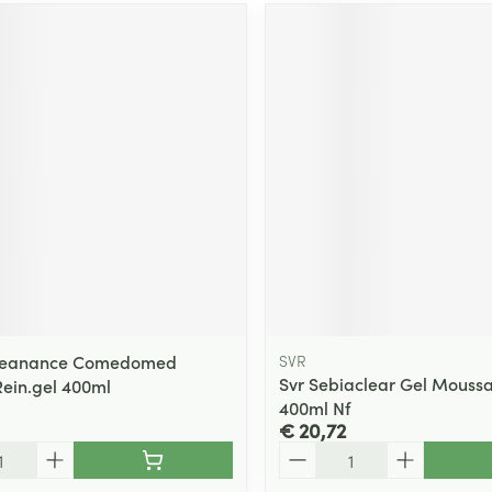
leanance Comedomed
SVR
Svr Sebiaclear Gel Mouss
Rein.gel 400ml
400ml Nf
€ 20,72
Aantal