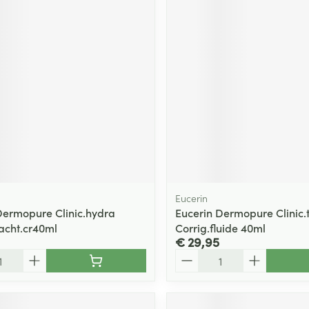
Eucerin
Dermopure Clinic.hydra
Eucerin Dermopure Clinic.t
acht.cr40ml
Corrig.fluide 40ml
€ 29,95
Aantal