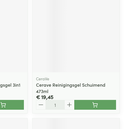
rende
Parfums en
geurproducten
CeraVe
gsgel 3in1
Cerave Reinigingsgel Schuimend
473ml
CBD
€ 19,45
Aantal