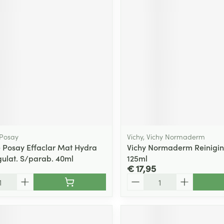
ging
Supplementen
Insectenwe
Mondmaskers
middelen
ssen
 -
id
d
 Posay
Vichy, Vichy Normaderm
 Posay Effaclar Mat Hydra
Vichy Normaderm Reinigin
ulat. S/parab. 40ml
125ml
Zelfbruiner
Scheren
€ 17,95
Aantal