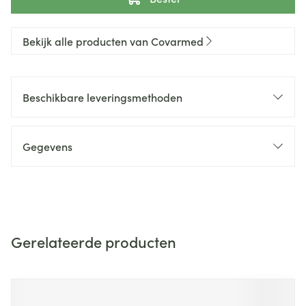
Bekijk alle producten van Covarmed
Beschikbare leveringsmethoden
Gegevens
Gerelateerde producten
Navigeren door de elementen van de carrousel is mogelijk m
Druk om carrousel over te slaan
Druk op om naar carrouselnavigatie te gaan