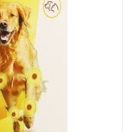
rende
Parfums en
geurproducten
CBD