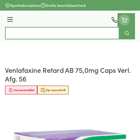
Ga naar de inhoud
Apothekersadvies
Snelle beschikbaarheid
Menu
Zoek
Product, merk, categorie...
Venlafaxine Retard AB 75,0mg Caps Verl.
Afg. 56
Geneesmiddel
Op voorschrift