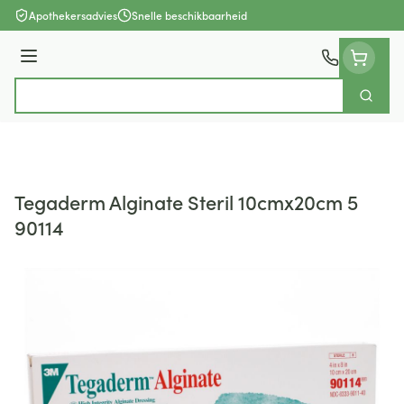
Ga naar de inhoud
Apothekersadvies
Snelle beschikbaarheid
Menu
Zoek
Product, merk, categorie...
Tegaderm Alginate Steril 10cmx20cm 5
90114