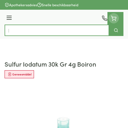
Ga naar de inhoud
Apothekersadvies
Snelle beschikbaarheid
Menu
Zoek
Product, merk, categorie...
Sulfur Iodatum 30k Gr 4g Boiron
Geneesmiddel