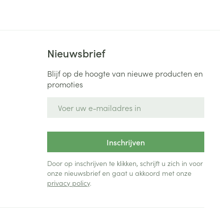
Bed
ng zon
Doorliggen - decubitis
Toon meer
ie
Urinewegen
Nieuwsbrief
id, spanning
Stoppen met roken
Blijf op de hoogte van nieuwe producten en
promoties
 en intieme
Gezichtsreiniging -
ontschminken
n Orthopedie
Instrumenten
E-mail adres
sche
n anticonceptie
Reinigingsmelk, - crème, -
Anti tumor middelen
olie en gel
jn
Inschrijven
Tonic - lotion
zorging
Anesthesie
Micellair water
Door op inschrijven te klikken, schrijft u zich in voor
onze nieuwsbrief en gaat u akkoord met onze
Specifiek voor de ogen
privacy policy
.
t
ie
Diverse geneesmiddelen
Toon meer