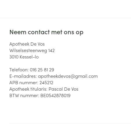
Zuurstof
Eelt
Eksteroog - lik
Ademhalingsste
Toon meer
Neem contact met ons op
Spieren en gew
Apotheek De Vos
Wilselsesteenweg 142
Specifiek voor
3010
Kessel-lo
Naalden en spu
Lichaamsverzo
Telefoon:
016 25 81 29
Infecties
Spuiten
Deodorant
E-mailadres:
apotheekdevos@
gmail.com
Oplossing voor 
APB nummer:
245212
Gezichtsverzor
Apotheek titularis:
Pascal De Vos
Naalden
Luizen
BTW nummer:
BE0542878019
Naalden voor i
pennaalden
Diagnostica
Toon meer