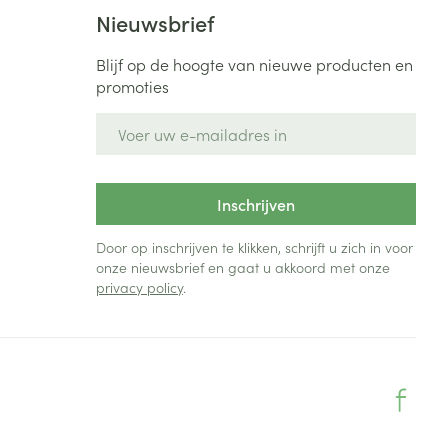
Bed
Nieuwsbrief
ng zon
Doorliggen - decubitis
Blijf op de hoogte van nieuwe producten en
Toon meer
ie
Urinewegen
promoties
E-mail adres
id, spanning
Stoppen met roken
 en intieme
Gezichtsreiniging -
ontschminken
n Orthopedie
Instrumenten
Inschrijven
sche
n anticonceptie
Reinigingsmelk, - crème, -
Anti tumor middelen
Door op inschrijven te klikken, schrijft u zich in voor
olie en gel
onze nieuwsbrief en gaat u akkoord met onze
jn
privacy policy
.
Tonic - lotion
zorging
Anesthesie
Micellair water
Specifiek voor de ogen
t
ie
Diverse geneesmiddelen
Toon meer