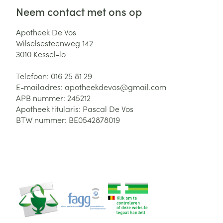
Neem contact met ons op
Zuurstof
Eelt
Eksteroog - lik
Apotheek De Vos
Ademhalingsste
Wilselsesteenweg 142
Toon meer
3010
Kessel-lo
Spieren en gew
Telefoon:
016 25 81 29
E-mailadres:
apotheekdevos@
gmail.com
Specifiek voor
APB nummer:
245212
Naalden en spu
Apotheek titularis:
Pascal De Vos
Lichaamsverzo
Infecties
BTW nummer:
BE0542878019
Spuiten
Deodorant
Oplossing voor 
Gezichtsverzor
Naalden
Luizen
Naalden voor i
pennaalden
Diagnostica
Toon meer