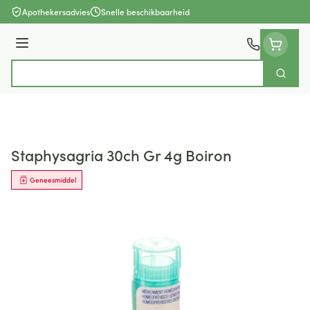
Ga naar de inhoud
Apothekersadvies
Snelle beschikbaarheid
Menu
Zoek
Product, merk, categorie...
Staphysagria 30ch Gr 4g Boiron
Geneesmiddel