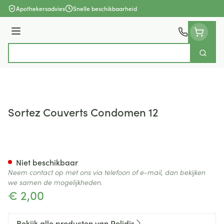
Ga naar de inhoud
Apothekersadvies
Snelle beschikbaarheid
Menu
Zoek
Product, merk, categorie...
Sortez Couverts Condomen 12
Sortez Couverts Condomen 1
Niet beschikbaar
Neem contact op met ons via telefoon of e-mail, dan bekijken
we samen de mogelijkheden.
€ 2,00
Bekijk alle producten van Polidis