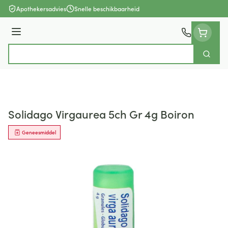
Ga naar de inhoud
Apothekersadvies
Snelle beschikbaarheid
Menu
Zoek
Product, merk, categorie...
Solidago Virgaurea 5ch Gr 4g Boiron
Geneesmiddel