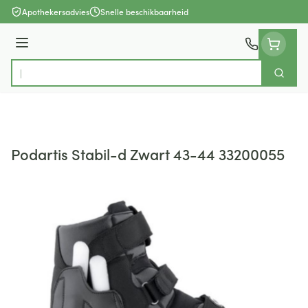
Ga naar de inhoud
Apothekersadvies
Snelle beschikbaarheid
Menu
Zoek
Product, merk, categorie...
Podartis Stabil-d Zwart 43-44 33200055