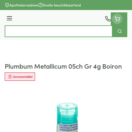
Ga naar de inhoud
Apothekersadvies
Snelle beschikbaarheid
Menu
Zoek
Product, merk, categorie...
Plumbum Metallicum 05ch Gr 4g Boiron
Geneesmiddel