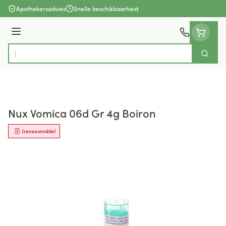
Ga naar de inhoud
Apothekersadvies
Snelle beschikbaarheid
Menu
Zoek
Product, merk, categorie...
Nux Vomica 06d Gr 4g Boiron
Geneesmiddel