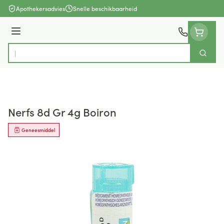
Ga naar de inhoud
Apothekersadvies
Snelle beschikbaarheid
Menu
Zoek
Product, merk, categorie...
Nerfs 8d Gr 4g Boiron
Geneesmiddel