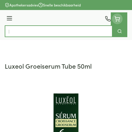
Ga naar de inhoud
Apothekersadvies
Snelle beschikbaarheid
Menu
Zoek
Product, merk, categorie...
Luxeol Groeiserum Tube 50ml