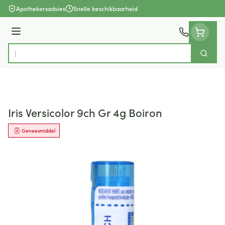
Ga naar de inhoud
Apothekersadvies
Snelle beschikbaarheid
Menu
Zoek
Product, merk, categorie...
Iris Versicolor 9ch Gr 4g Boiron
Geneesmiddel