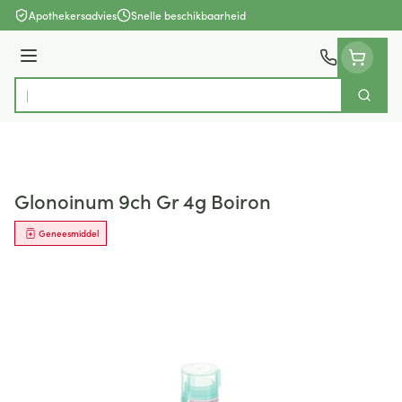
Ga naar de inhoud
Apothekersadvies
Snelle beschikbaarheid
Menu
Zoek
Product, merk, categorie...
Glonoinum 9ch Gr 4g Boiron
Geneesmiddel